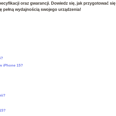
pecyfikacji oraz gwarancji. Dowiedz się, jak przygotować się
się pełną wydajnością swojego urządzenia!
5?
 w iPhone 15?
ii?
 15?