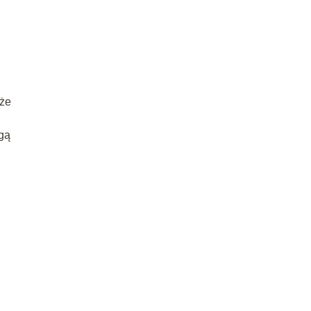
 że
ogą