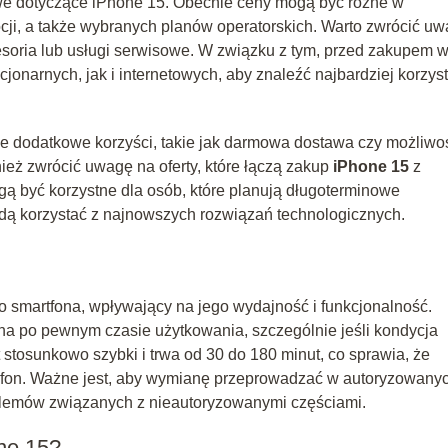
we dotyczące iPhone 15. Obecnie ceny mogą być różne w
cji, a także wybranych planów operatorskich. Warto zwrócić u
soria lub usługi serwisowe. W związku z tym, przed zakupem w
jonarnych, jak i internetowych, aby znaleźć najbardziej korzys
je dodatkowe korzyści, takie jak darmowa dostawa czy możliwo
ież zwrócić uwagę na oferty, które łączą zakup
iPhone 15
z
 być korzystne dla osób, które planują długoterminowe
ędą korzystać z najnowszych rozwiązań technologicznych.
 smartfona, wpływający na jego wydajność i funkcjonalność.
a po pewnym czasie użytkowania, szczególnie jeśli kondycja
 stosunkowo szybki i trwa od 30 do 180 minut, co sprawia, że
lefon. Ważne jest, aby wymianę przeprowadzać w autoryzowany
blemów związanych z nieautoryzowanymi częściami.
one 15?