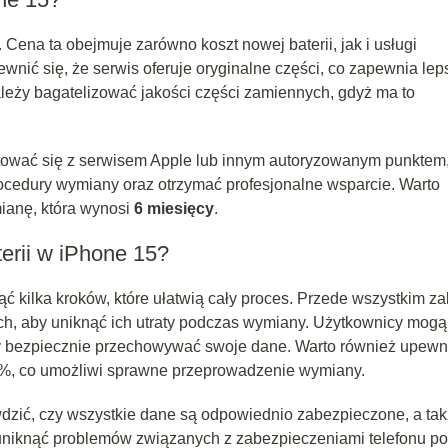
. Cena ta obejmuje zarówno koszt nowej baterii, jak i usługi
wnić się, że serwis oferuje oryginalne części, co zapewnia lep
ależy bagatelizować jakości części zamiennych, gdyż ma to
tować się z serwisem Apple lub innym autoryzowanym punktem
ocedury wymiany oraz otrzymać profesjonalne wsparcie. Warto
ianę, która wynosi
6 miesięcy
.
erii w iPhone 15?
ąć kilka kroków, które ułatwią cały proces. Przede wszystkim za
h, aby uniknąć ich utraty podczas wymiany. Użytkownicy mogą
y bezpiecznie przechowywać swoje dane. Warto również upewn
30%, co umożliwi sprawne przeprowadzenie wymiany.
wdzić, czy wszystkie dane są odpowiednio zabezpieczone, a ta
 uniknąć problemów związanych z zabezpieczeniami telefonu po