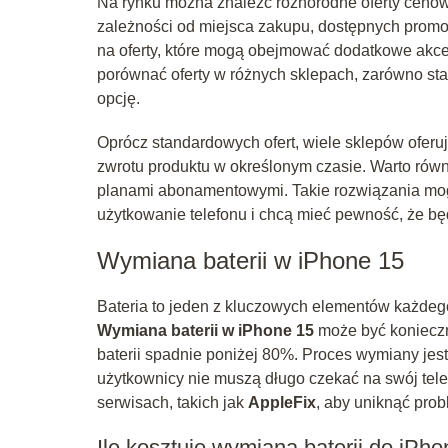
Na rynku można znaleźć różnorodne oferty ceno
zależności od miejsca zakupu, dostępnych promo
na oferty, które mogą obejmować dodatkowe akce
porównać oferty w różnych sklepach, zarówno stac
opcję.
Oprócz standardowych ofert, wiele sklepów oferu
zwrotu produktu w określonym czasie. Warto równ
planami abonamentowymi. Takie rozwiązania mogą
użytkowanie telefonu i chcą mieć pewność, że b
Wymiana baterii w iPhone 15
Bateria to jeden z kluczowych elementów każdego
Wymiana baterii w iPhone 15
może być konieczn
baterii spadnie poniżej 80%. Proces wymiany jest
użytkownicy nie muszą długo czekać na swój te
serwisach, takich jak
AppleFix
, aby uniknąć pro
Ile kosztuje wymiana baterii do iPh