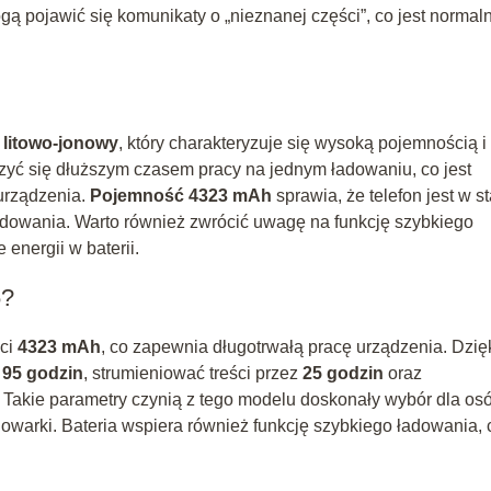
gą pojawić się komunikaty o „nieznanej części”, co jest norma
 litowo-jonowy
, który charakteryzuje się wysoką pojemnością i
zyć się dłuższym czasem pracy na jednym ładowaniu, co jest
urządzenia.
Pojemność 4323 mAh
sprawia, że telefon jest w s
ładowania. Warto również zwrócić uwagę na funkcję szybkiego
energii w baterii.
5?
ści
4323 mAh
, co zapewnia długotrwałą pracę urządzenia. Dzię
z
95 godzin
, strumieniować treści przez
25 godzin
oraz
. Takie parametry czynią z tego modelu doskonały wybór dla os
dowarki. Bateria wspiera również funkcję szybkiego ładowania, 