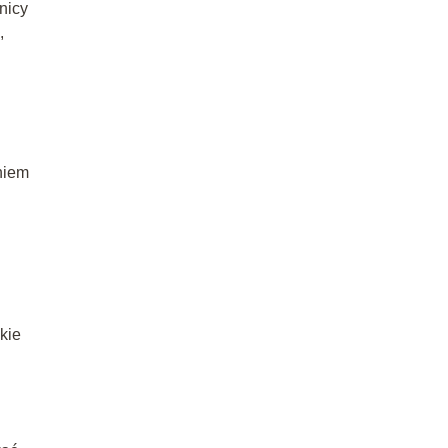
nicy
,
niem
kie