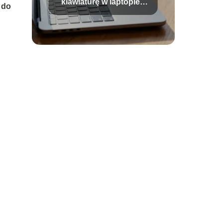
klawiaturę w laptopie?
 do
Sprawdzone sposoby