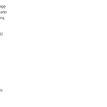
wagę
arto
tną
ść
ch