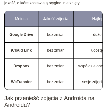
jakość, a które zostawiają oryginał nietknięty:
Metoda
Jakość zdjęcia
Najleps
Google Drive
bez zmian
duże pa
iCloud Link
bez zmian
udostępn
Dropbox
bez zmian
współdzielone f
WeTransfer
bez zmian
sesje zdjęciow
Jak przenieść zdjęcia z Androida na
Androida?