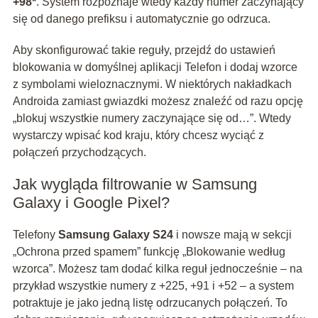
+98*
. System rozpoznaje wtedy każdy numer zaczynający
się od danego prefiksu i automatycznie go odrzuca.
Aby skonfigurować takie reguły, przejdź do ustawień
blokowania w domyślnej aplikacji Telefon i dodaj wzorce
z symbolami wieloznacznymi. W niektórych nakładkach
Androida zamiast gwiazdki możesz znaleźć od razu opcję
„blokuj wszystkie numery zaczynające się od…”. Wtedy
wystarczy wpisać kod kraju, który chcesz wyciąć z
połączeń przychodzących.
Jak wygląda filtrowanie w Samsung
Galaxy i Google Pixel?
Telefony
Samsung Galaxy S24
i nowsze mają w sekcji
„Ochrona przed spamem” funkcję „Blokowanie według
wzorca”. Możesz tam dodać kilka reguł jednocześnie – na
przykład wszystkie numery z +225, +91 i +52 – a system
potraktuje je jako jedną listę odrzucanych połączeń. To