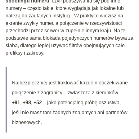
spoofingu numeru
, czyli podszywania się pod inne
numery – często takie, które wyglądają jak lokalne lub
należą do zaufanych instytucji. W praktyce widzisz na
ekranie zwykły numer, a połączenie w rzeczywistości
przechodzi przez serwer w zupełnie innym kraju. Na tej
podstawie sama blokada pojedynczych numerów bywa za
słaba, dlatego lepiej używać filtrów obejmujących całe
prefiksy i zakresy.
Najbezpieczniej jest traktować każde nieoczekiwane
połączenie z zagranicy – zwłaszcza z kierunków
+91, +98, +52
– jako potencjalną próbę oszustwa,
jeśli nie masz tam żadnych znajomych ani partnerów
biznesowych.