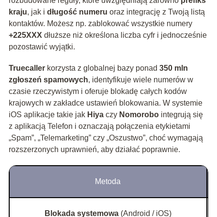
rozbudowane reguły, które uwzględniają zarówno
prefiks
kraju
, jak i
długość numeru
oraz integrację z Twoją listą
kontaktów. Możesz np. zablokować wszystkie numery
+225XXX
dłuższe niż określona liczba cyfr i jednocześnie
pozostawić wyjątki.
Truecaller
korzysta z globalnej bazy ponad
350 mln
zgłoszeń spamowych
, identyfikuje wiele numerów w
czasie rzeczywistym i oferuje blokadę całych kodów
krajowych w zakładce ustawień blokowania. W systemie
iOS aplikacje takie jak
Hiya
czy
Nomorobo
integrują się
z aplikacją Telefon i oznaczają połączenia etykietami
„Spam”, „Telemarketing” czy „Oszustwo”, choć wymagają
rozszerzonych uprawnień, aby działać poprawnie.
Metoda
Blokada systemowa
(Android / iOS)