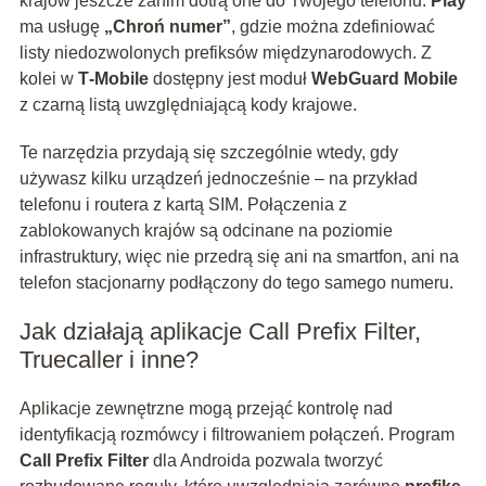
krajów jeszcze zanim dotrą one do Twojego telefonu.
Play
ma usługę
„Chroń numer”
, gdzie można zdefiniować
listy niedozwolonych prefiksów międzynarodowych. Z
kolei w
T‑Mobile
dostępny jest moduł
WebGuard Mobile
z czarną listą uwzględniającą kody krajowe.
Te narzędzia przydają się szczególnie wtedy, gdy
używasz kilku urządzeń jednocześnie – na przykład
telefonu i routera z kartą SIM. Połączenia z
zablokowanych krajów są odcinane na poziomie
infrastruktury, więc nie przedrą się ani na smartfon, ani na
telefon stacjonarny podłączony do tego samego numeru.
Jak działają aplikacje Call Prefix Filter,
Truecaller i inne?
Aplikacje zewnętrzne mogą przejąć kontrolę nad
identyfikacją rozmówcy i filtrowaniem połączeń. Program
Call Prefix Filter
dla Androida pozwala tworzyć