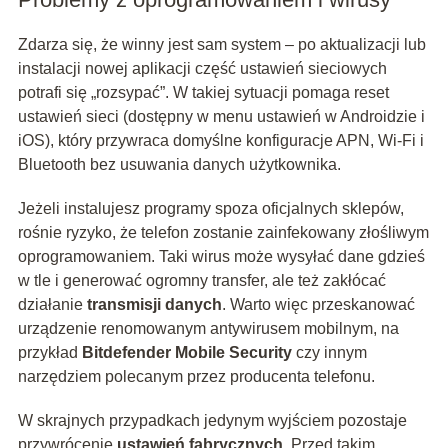
Zdarza się, że winny jest sam system – po aktualizacji lub
instalacji nowej aplikacji część ustawień sieciowych
potrafi się „rozsypać”. W takiej sytuacji pomaga reset
ustawień sieci (dostępny w menu ustawień w Androidzie i
iOS), który przywraca domyślne konfiguracje APN, Wi‑Fi i
Bluetooth bez usuwania danych użytkownika.
Jeżeli instalujesz programy spoza oficjalnych sklepów,
rośnie ryzyko, że telefon zostanie zainfekowany złośliwym
oprogramowaniem. Taki wirus może wysyłać dane gdzieś
w tle i generować ogromny transfer, ale też zakłócać
działanie
transmisji danych
. Warto więc przeskanować
urządzenie renomowanym antywirusem mobilnym, na
przykład
Bitdefender Mobile Security
czy innym
narzędziem polecanym przez producenta telefonu.
W skrajnych przypadkach jedynym wyjściem pozostaje
przywrócenie
ustawień fabrycznych
. Przed takim