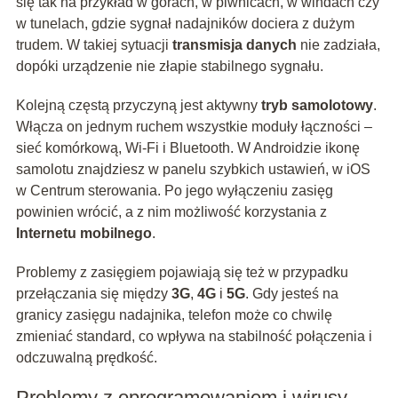
się tak na przykład w górach, w piwnicach, w windach czy
w tunelach, gdzie sygnał nadajników dociera z dużym
trudem. W takiej sytuacji
transmisja danych
nie zadziała,
dopóki urządzenie nie złapie stabilnego sygnału.
Kolejną częstą przyczyną jest aktywny
tryb samolotowy
.
Włącza on jednym ruchem wszystkie moduły łączności –
sieć komórkową, Wi‑Fi i Bluetooth. W Androidzie ikonę
samolotu znajdziesz w panelu szybkich ustawień, w iOS
w Centrum sterowania. Po jego wyłączeniu zasięg
powinien wrócić, a z nim możliwość korzystania z
Internetu mobilnego
.
Problemy z zasięgiem pojawiają się też w przypadku
przełączania się między
3G
,
4G
i
5G
. Gdy jesteś na
granicy zasięgu nadajnika, telefon może co chwilę
zmieniać standard, co wpływa na stabilność połączenia i
odczuwalną prędkość.
Problemy z oprogramowaniem i wirusy