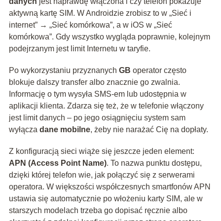
danych
jest naprawdę włączona i czy telefon pokazuje
aktywną kartę SIM. W Androidzie zrobisz to w „Sieć i
internet” → „Sieć komórkowa”, a w iOS w „Sieć
komórkowa”. Gdy wszystko wygląda poprawnie, kolejnym
podejrzanym jest limit Internetu w taryfie.
Po wykorzystaniu przyznanych
GB
operator często
blokuje dalszy transfer albo znacznie go zwalnia.
Informację o tym wysyła SMS‑em lub udostępnia w
aplikacji klienta. Zdarza się też, że w telefonie włączony
jest limit danych – po jego osiągnięciu system sam
wyłącza
dane mobilne
, żeby nie narażać Cię na dopłaty.
Z konfiguracją sieci wiąże się jeszcze jeden element:
APN (Access Point Name)
. To nazwa punktu dostępu,
dzięki której telefon wie, jak połączyć się z serwerami
operatora. W większości współczesnych smartfonów APN
ustawia się automatycznie po włożeniu karty SIM, ale w
starszych modelach trzeba go dopisać ręcznie albo