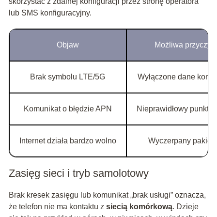
skorzystać z zdalnej konfiguracji przez stronę operatora
lub SMS konfiguracyjny.
Objaw
Możliwa przyczyn
Brak symbolu LTE/5G
Wyłączone dane komó
Komunikat o błędzie APN
Nieprawidłowy punkt d
Internet działa bardzo wolno
Wyczerpany pakiet
Zasięg sieci i tryb samolotowy
Brak kresek zasięgu lub komunikat „brak usługi” oznacza,
że telefon nie ma kontaktu z
siecią komórkową
. Dzieje