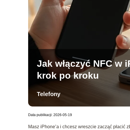
Jak włączyć NFC w i
krok po kroku
Telefony
Data publikacji: 2026-05-19
Masz iPhone’a i chcesz wreszcie zacząć płacić z