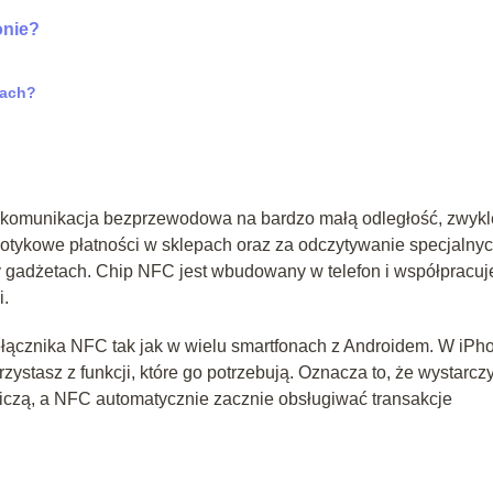
onie?
iach?
 komunikacja bezprzewodowa na bardzo małą odległość, zwykl
otykowe płatności w sklepach oraz za odczytywanie specjalny
gadżetach. Chip NFC jest wbudowany w telefon i współpracuj
i.
ełącznika NFC tak jak w wielu smartfonach z Androidem. W iPh
rzystasz z funkcji, które go potrzebują. Oznacza to, że wystarcz
niczą, a NFC automatycznie zacznie obsługiwać transakcje