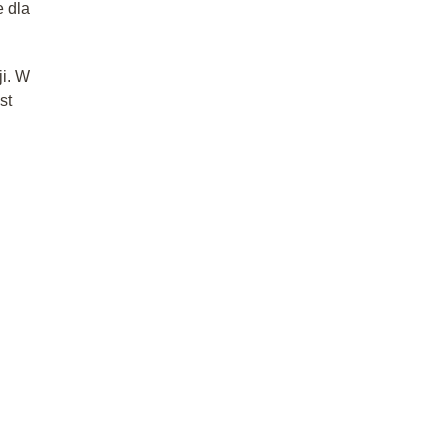
e dla
ji. W
st