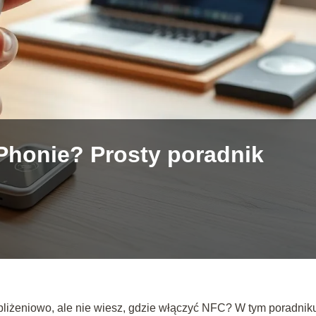
Phonie? Prosty poradnik
bliżeniowo, ale nie wiesz, gdzie włączyć NFC? W tym poradnik