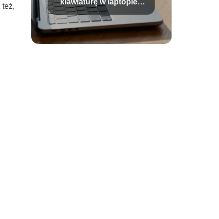
klawiaturę w laptopie?
też,
Sprawdzone sposoby