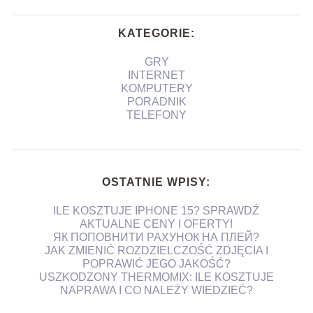
KATEGORIE:
GRY
INTERNET
KOMPUTERY
PORADNIK
TELEFONY
OSTATNIE WPISY:
ILE KOSZTUJE IPHONE 15? SPRAWDŹ
AKTUALNE CENY I OFERTY!
ЯК ПОПОВНИТИ РАХУНОК НА ПЛЕЙ?
JAK ZMIENIĆ ROZDZIELCZOŚĆ ZDJĘCIA I
POPRAWIĆ JEGO JAKOŚĆ?
USZKODZONY THERMOMIX: ILE KOSZTUJE
NAPRAWA I CO NALEŻY WIEDZIEĆ?