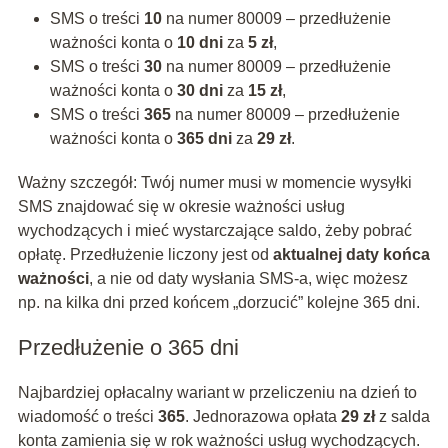
SMS o treści
10
na numer 80009 – przedłużenie
ważności konta o
10 dni
za
5 zł
,
SMS o treści
30
na numer 80009 – przedłużenie
ważności konta o
30 dni
za
15 zł
,
SMS o treści
365
na numer 80009 – przedłużenie
ważności konta o
365 dni
za
29 zł
.
Ważny szczegół: Twój numer musi w momencie wysyłki
SMS znajdować się w okresie ważności usług
wychodzących i mieć wystarczające saldo, żeby pobrać
opłatę. Przedłużenie liczony jest od
aktualnej daty końca
ważności
, a nie od daty wysłania SMS-a, więc możesz
np. na kilka dni przed końcem „dorzucić” kolejne 365 dni.
Przedłużenie o 365 dni
Najbardziej opłacalny wariant w przeliczeniu na dzień to
wiadomość o treści
365
. Jednorazowa opłata
29 zł
z salda
konta zamienia się w rok ważności usług wychodzących.