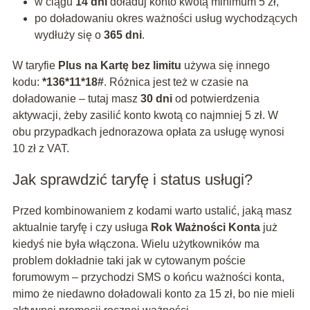
w ciągu
14 dni
doładuj konto kwotą minimum 5 zł,
po doładowaniu okres ważności usług wychodzących
wydłuży się o
365 dni
.
W taryfie
Plus na Kartę bez limitu
używa się innego
kodu:
*136*11*18#
. Różnica jest też w czasie na
doładowanie – tutaj masz
30 dni
od potwierdzenia
aktywacji, żeby zasilić konto kwotą co najmniej 5 zł. W
obu przypadkach jednorazowa opłata za usługę wynosi
10 zł z VAT.
Jak sprawdzić taryfę i status usługi?
Przed kombinowaniem z kodami warto ustalić, jaką masz
aktualnie taryfę i czy usługa
Rok Ważności Konta
już
kiedyś nie była włączona. Wielu użytkowników ma
problem dokładnie taki jak w cytowanym poście
forumowym – przychodzi SMS o końcu ważności konta,
mimo że niedawno doładowali konto za 15 zł, bo nie mieli