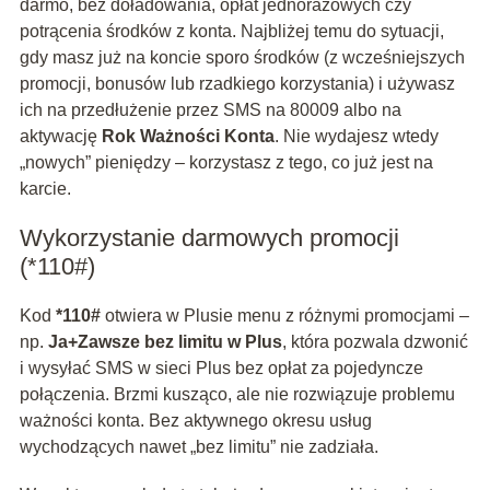
darmo, bez doładowania, opłat jednorazowych czy
potrącenia środków z konta. Najbliżej temu do sytuacji,
gdy masz już na koncie sporo środków (z wcześniejszych
promocji, bonusów lub rzadkiego korzystania) i używasz
ich na przedłużenie przez SMS na 80009 albo na
aktywację
Rok Ważności Konta
. Nie wydajesz wtedy
„nowych” pieniędzy – korzystasz z tego, co już jest na
karcie.
Wykorzystanie darmowych promocji
(*110#)
Kod
*110#
otwiera w Plusie menu z różnymi promocjami –
np.
Ja+Zawsze bez limitu w Plus
, która pozwala dzwonić
i wysyłać SMS w sieci Plus bez opłat za pojedyncze
połączenia. Brzmi kusząco, ale nie rozwiązuje problemu
ważności konta. Bez aktywnego okresu usług
wychodzących nawet „bez limitu” nie zadziała.