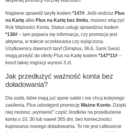
aktywnej promocji rocznej ważności.
Najpierw sprawdź taryfę kodem
*147#
. Jeśli widzisz
Plus
na Kartę
albo
Plus na Kartę bez limitu
, możesz włączyć
Rok Ważności Konta. Status usługi sprawdzisz kodem
*136#
– tam pojawia się informacja, czy promocja jest
aktywna, w trakcie oczekiwania czy wyłączona.
Użytkownicy dawnych taryf (Simplus, 36.6, Sami Swoi)
mogą przejść do oferty Plus na Kartę kodem
*147*11#
–
koszt takiej migracji wynosi 3 zł.
Jak przedłużyć ważność konta bez
doładowania?
Dla osób, które mają już spore saldo i nie chcą kolejnego
zasilenia, Plus udostępnił promocję
Ważne Konto
. Dzięki
niej możesz „wymienić” część środków na przedłużenie
konta o 10, 30 lub nawet 365 dni, bez konieczności
kupowania nowego doładowania. To nie jest całkowicie