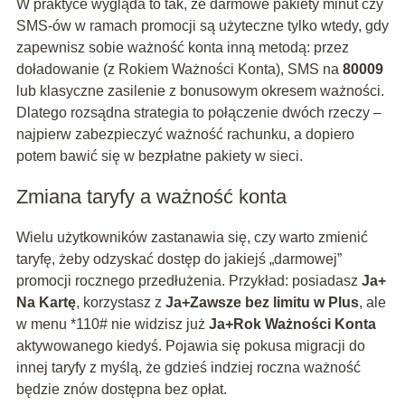
W praktyce wygląda to tak, że darmowe pakiety minut czy
SMS-ów w ramach promocji są użyteczne tylko wtedy, gdy
zapewnisz sobie ważność konta inną metodą: przez
doładowanie (z Rokiem Ważności Konta), SMS na
80009
lub klasyczne zasilenie z bonusowym okresem ważności.
Dlatego rozsądna strategia to połączenie dwóch rzeczy –
najpierw zabezpieczyć ważność rachunku, a dopiero
potem bawić się w bezpłatne pakiety w sieci.
Zmiana taryfy a ważność konta
Wielu użytkowników zastanawia się, czy warto zmienić
taryfę, żeby odzyskać dostęp do jakiejś „darmowej”
promocji rocznego przedłużenia. Przykład: posiadasz
Ja+
Na Kartę
, korzystasz z
Ja+Zawsze bez limitu w Plus
, ale
w menu *110# nie widzisz już
Ja+Rok Ważności Konta
aktywowanego kiedyś. Pojawia się pokusa migracji do
innej taryfy z myślą, że gdzieś indziej roczna ważność
będzie znów dostępna bez opłat.