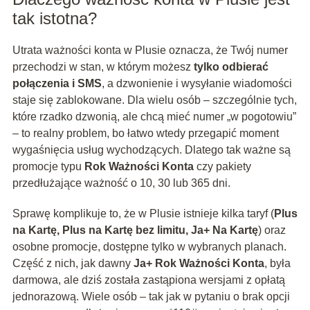
tak istotna?
Utrata ważności konta w Plusie oznacza, że Twój numer
przechodzi w stan, w którym możesz
tylko odbierać
połączenia i SMS
, a dzwonienie i wysyłanie wiadomości
staje się zablokowane. Dla wielu osób – szczególnie tych,
które rzadko dzwonią, ale chcą mieć numer „w pogotowiu”
– to realny problem, bo łatwo wtedy przegapić moment
wygaśnięcia usług wychodzących. Dlatego tak ważne są
promocje typu
Rok Ważności Konta
czy pakiety
przedłużające ważność o 10, 30 lub 365 dni.
Sprawę komplikuje to, że w Plusie istnieje kilka taryf (
Plus
na Kartę, Plus na Kartę bez limitu, Ja+ Na Kartę
) oraz
osobne promocje, dostępne tylko w wybranych planach.
Część z nich, jak dawny
Ja+ Rok Ważności Konta
, była
darmowa, ale dziś została zastąpiona wersjami z opłatą
jednorazową. Wiele osób – tak jak w pytaniu o brak opcji