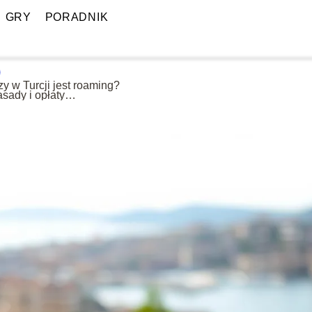
GRY
PORADNIK
y w Turcji jest roaming?
sady i opłaty
oamingowe