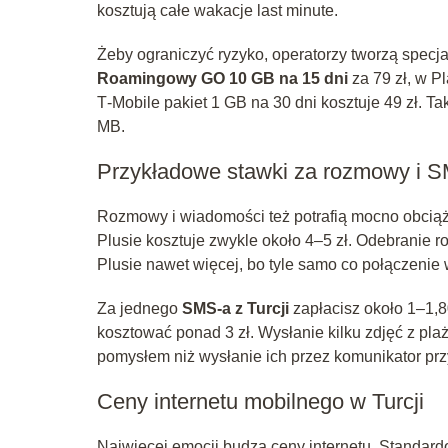
kosztują całe wakacje last minute.
Żeby ograniczyć ryzyko, operatorzy tworzą specj
Roamingowy GO 10 GB na 15 dni
za 79 zł, w Pl
T‑Mobile pakiet 1 GB na 30 dni kosztuje 49 zł. T
MB.
Przykładowe stawki za rozmowy i 
Rozmowy i wiadomości też potrafią mocno obciąży
Plusie kosztuje zwykle około 4–5 zł. Odebranie ro
Plusie nawet więcej, bo tyle samo co połączenie
Za jednego
SMS-a z Turcji
zapłacisz około 1–1,8
kosztować ponad 3 zł. Wysłanie kilku zdjęć z pl
pomysłem niż wysłanie ich przez komunikator prz
Ceny internetu mobilnego w Turcji
Najwięcej emocji budzą ceny internetu. Standard