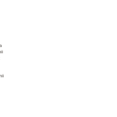
a
ii
nii