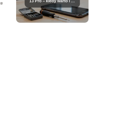
13 Pro – kiedy warto i ile
ze
kosztuje?