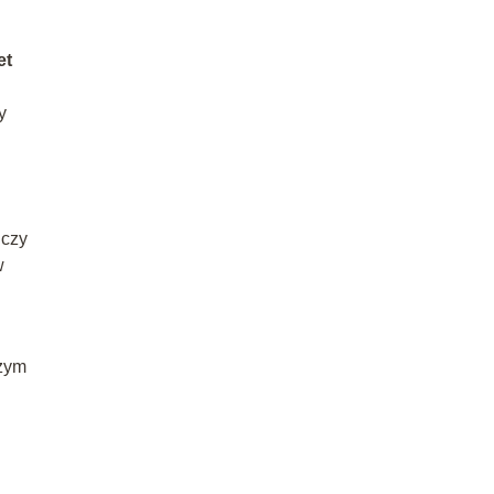
et
y
 czy
w
szym