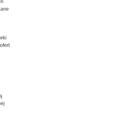
en
dane
wki
ofert
ą
nej