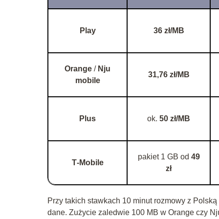
Play
36 zł/MB
Orange
/
Nju
31,76 zł/MB
mobile
Plus
ok.
50 zł/MB
pakiet 1 GB od
49
T‑Mobile
zł
Przy takich stawkach 10 minut rozmowy z Polsk
dane. Zużycie zaledwie 100 MB w Orange czy N