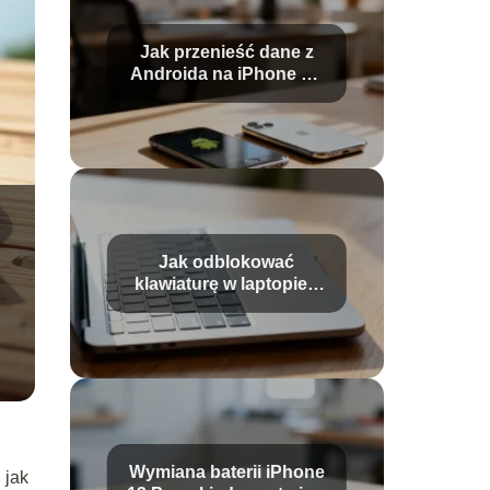
Jak przenieść dane z
Androida na iPhone po
konfiguracji?
Jak odblokować
klawiaturę w laptopie?
Sprawdzone sposoby
Wymiana baterii iPhone
 jak