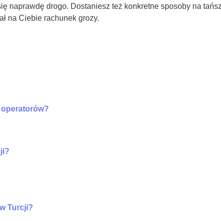
bi się naprawdę drogo. Dostaniesz też konkretne sposoby na tańs
kał na Ciebie rachunek grozy.
h operatorów?
ji?
w Turcji?