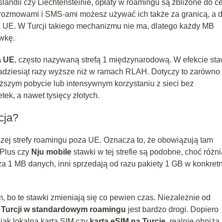
Islandii czy Liechtensteinie, opłaty w roamingu są zbliżone do c
 rozmowami i SMS-ami możesz używać ich także za granicą, a 
a UE. W Turcji takiego mechanizmu nie ma, dlatego każdy MB
wkę.
a UE
, często nazywaną strefą 1 międzynarodową. W efekcie sta
lkadziesiąt razy wyższe niż w ramach RLAH. Dotyczy to zarówno 
uższym pobycie lub intensywnym korzystaniu z sieci bez
k, a nawet tysięcy złotych.
cja?
szej strefy roamingu poza UE. Oznacza to, że obowiązują tam
 Plus czy
Nju mobile
stawki w tej strefie są podobne, choć różni
a 1 MB danych, inni sprzedają od razu pakiety 1 GB w konkret
 bo te stawki zmieniają się co pewien czas. Niezależnie od
w Turcji w standardowym roamingu
jest bardzo drogi. Dopiero
 jak lokalna karta SIM czy
karta eSIM na Turcję
, realnie obniża