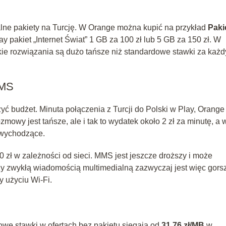
alne pakiety na Turcję. W Orange można kupić na przykład
Paki
ay pakiet „Internet Świat” 1 GB za 100 zł lub 5 GB za 150 zł. W
akie rozwiązania są dużo tańsze niż standardowe stawki za każd
SMS
ć budżet. Minuta połączenia z Turcji do Polski w Play, Orange
zmowy jest tańsze, ale i tak to wydatek około 2 zł za minutę, a 
 wychodzące.
0 zł w zależności od sieci. MMS jest jeszcze droższy i może
aży zwykłą wiadomością multimedialną zazwyczaj jest więc gor
y użyciu Wi‑Fi.
owe stawki w ofertach bez pakietu sięgają od
31,76 zł/MB
w