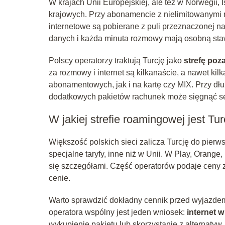
W krajach Unii Europejskiej, ale też w Norwegii, 
krajowych. Przy abonamencie z nielimitowanymi
internetowe są pobierane z puli przeznaczonej n
danych i każda minuta rozmowy mają osobną sta
Polscy operatorzy traktują Turcję jako
strefę poz
za rozmowy i internet są kilkanaście, a nawet ki
abonamentowych, jak i na kartę czy MIX. Przy dł
dodatkowych pakietów rachunek może sięgnąć sete
W jakiej strefie roamingowej jest Tur
Większość polskich sieci zalicza Turcję do pierw
specjalne taryfy, inne niż w Unii. W Play, Orange,
się szczegółami. Część operatorów podaje ceny z
cenie.
Warto sprawdzić dokładny cennik przed wyjazdem,
operatora wspólny jest jeden wniosek:
internet 
wykupienie pakietu lub skorzystanie z alternatyw,